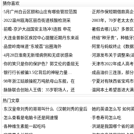
猜你喜欢
·
5月广州白云区颐和山庄有哪些管控范围
·
正邦作保短期借款高企
·
2022温州瓯海区丽岙街道核酸检测采
·
2003年，70岁老太太
·
前瞻-京沪大战国安主场冲3连胜 申花
·
暑假去哪儿玩？多景区
·
大连金普新区疾控中心提醒近期丹东来返
·
终结“种牙贵”，种植
·
品尝岭南味道“东坡荔”出圈海外
·
阿里与蚂蚁终止《数据
·
4月28日淮南无新增病例和无症状感染
·
河源发布关于调整来(
·
你的笑只是你的保护色？郭艾伦的委屈无
·
天津市2022年成人高考
·
银行行长被骗3.5亿背后的神秘力量…
·
成品油价三连涨，部分
·
98年浙江姑娘操舵万吨航母山东舰，在
·
宁夏对有陕西省宝鸡市
·
脉脉联合创始人王倩：35岁职场人，还
·
温网本土希望首进大满
热门文章
·
东汉皇帝刘秀的哥哥叫什么（汉朝刘秀的皇后
·
她的英语怎么写 如何
·
怎么查看是电脑卡还是网速慢
·
手卷寿司怎么吃
·
各种维生素能一起吃吗
·
洪湖是我国哪个省的湖