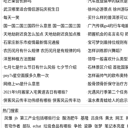
·
吃芒果会长胖吗
·
汽车底盘装甲的缺点是
·
武汉哪里适合情侣游玩庆祝生日
·
徐州必游景点 徐州游
·
每天一笑
·
买什么样的普洱茶可以
·
国一国二国三国四什么意思 国一国二国三国
·
广汽传祺gs4的行车电
·
天地劫尉迟良怎么加点 天地劫尉迟良加点推
·
把握机会的名言名句 
·
石家庄新乐市疫情最新情况通报
·
宝可梦剑盾排位规则有
·
农历闰月有什么规律 农历闰月是有规律的吗
·
怎样训练即兴舞蹈？
·
洋葱种植方法图解
·
领导一般喜欢什么类型
·
七月七是什么节日有什么风俗 七夕节介绍
·
石林景区介绍 首批国
·
pny7s星空面膜多久敷一次
·
怎样画帅气的欧布奥特
·
网络上ws是什么意思
·
股骨颈骨折保守治疗方
·
2021年9月搬家入宅黄道吉日有哪些？
·
光遇风行季第二个任务
·
侠客风云传丰功伟绩有哪些 侠客风云传丰功
·
温水煮青蛙给人的启示
热门搜索
凤雏
jb
第三产业包括哪些行业
酸汤肥牛
基隆
吕良伟
黄太
网王
苍穹作者
部队
echat
垃圾食品有哪些
争抢
梁静
张梦
笔记本亮度