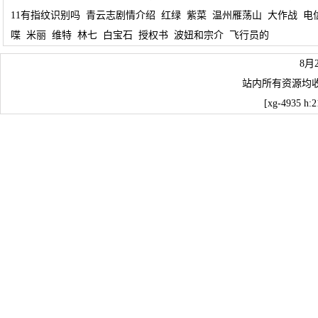
11有指纹识别吗
青云志剧情介绍
红绿
紫菜
温州雁荡山
大作战
电
喋
米丽
维特
林七
白宝石
授权书
波妞和宗介
飞行员的
8月
站内所有资源均
[xg-4935 h