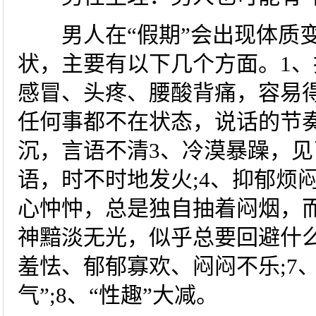
男人在“假期”会出现体质变
状，主要有以下几个方面。1
感冒、头疼、腰酸背痛，容易得
任何事都不在状态，说话的节
沉，言语不清3、冷漠暴躁，
语，时不时地发火;4、抑郁烦
心忡忡，总是独自抽着闷烟，而
神黯淡无光，似乎总要回避什么
羞怯、郁郁寡欢、闷闷不乐;7
气”;8、“性趣”大减。