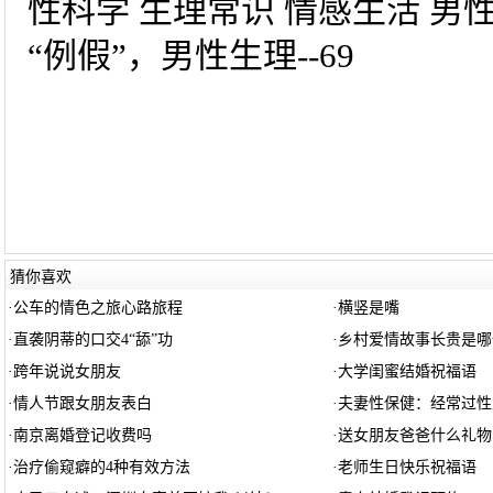
性科学 生理常识 情感生活 男
“例假”，男性生理--69
猜你喜欢
·
公车的情色之旅心路旅程
·
横竖是嘴
·
直袭阴蒂的口交4“舔”功
·
乡村爱情故事长贵是哪
·
跨年说说女朋友
·
大学闺蜜结婚祝福语
·
情人节跟女朋友表白
·
夫妻性保健：经常过性
·
南京离婚登记收费吗
·
送女朋友爸爸什么礼物
·
治疗偷窥癖的4种有效方法
·
老师生日快乐祝福语