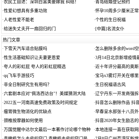
·
农民工自述：深圳白富美要嫁我 纠结！
·
青岛结婚登记预约
·
性爱幻想具有多重功效
·
怀孕10周多少厘米正常
·
人老性爱不能老
·
个性的生日祝福
·
给迷失丈夫开一扇回归的门
·
[中篇]名流女仆
热门文章
·
下雪天汽车适合贴膜吗
·
怎么删除多余的word
·
性生活基础知识让夫妻更恩爱
·
3月14日北京新增疫
·
夸人的彩虹屁 夸人的彩虹屁精选
·
近十年评分最高的奥斯
·
qq飞车手游技巧
·
宝马x3雾灯开关在哪里
·
非全日制研究生有用吗？
·
生日祝福语古风
·
六套剧本应对“佩洛西访台”！美媒猜测大陆
·
辽宁丹东一开发商强拆
·
2022五一河南高速免费政策及时间规定
·
抖音怎么删除作品 抖
·
瘤胃微生物消化的优缺点
·
早春呈水部张十八员外
·
颈椎按摩器如何使用
·
抖音2020年女生励志
·
万国觉醒中达尔文最后一本著作讨论哪个物种
·
本地连接一直在获取网
·
青橄榄怎么去皮的窍门 青橄榄去皮的窍门是
·
7月8日广州荔湾区新