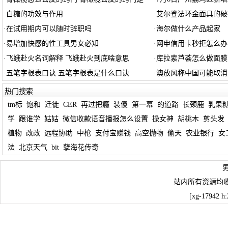
·
白糖的功效与作用
·
艾尔登法环金面具的破
·
在试用期内可以随时辞职吗
·
海尔做什么产品起家
·
易增加快感的性工具男女必知
·
网申信用卡秒拒怎么办
·
飞蛾赴火名词解释 飞蛾赴火到底啥意思
·
库拉索芦荟怎么做面膜
·
五笔字根表口诀 五笔字根表是什么口诀
·
澳放风称中国可能取消
热门搜索
tm标
饱和
迁徙
CER
再过把瘾
装傻
第一幕
的道路
长颈鹿
乳果
学
跟谁学
姑姑
微信收款语音播报怎么设置
操女神
胡桃木
剪头发
植物
改改
远程协助
中枪
支付宝赚钱
高空抛物
偷天
农业银行
女
法
北京天气
bit
孽海花传奇
站内所有资源均
[xg-17942 