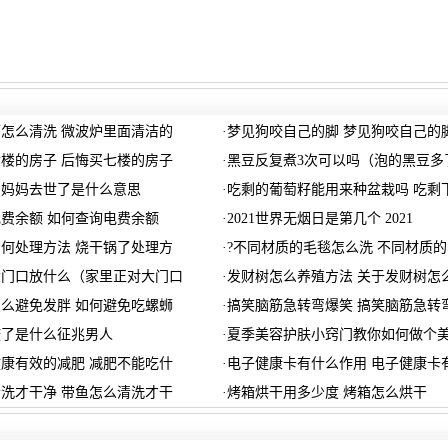
怎么清洗 微波炉里面清洁的
·
梦见狗咬自己的脚 梦见狗咬自己的
楼的房子 后悔买七楼的房子
·
黑豆反复煮3次可以吗（泡的黑豆多
的妈妈去世了是什么意思
·
吃剩的葡萄籽能用来种盆栽吗 吃剩
费余额 如何查询电费余额
·
2021世界无烟日是第几个 2021
何处理方法 烧干锅了处理方
·
?不同材质的毛毯怎么洗 不同材质的
大门口放什么（家里正对大门口
·
发财树怎么养殖方法 关于发财树怎
么避免发胖 如何避免吃螺蛳
·
搞笑脑筋急转弯爆笑 搞笑脑筋急转
咬了是什么征兆男人
·
夏季美容护肤小窍门教你如何做个
康有效的减肥 减肥不能吃什
·
电子健康卡有什么作用 电子健康卡
洗才干净 带鱼怎么清洗才干
·
烤箱烘干用多少度 烤箱怎么烘干