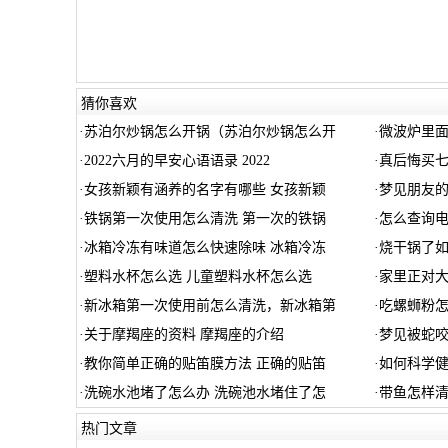
猜你喜欢
·
苏泊尔炒锅怎么开锅（苏泊尔炒锅怎么开
·
微波炉里面
·
2022六月的早安心语语录 2022
·
真后悔买七
·
女孩新颖有涵养的名字有哪些 女孩新颖
·
梦见朋友
·
铁锅第一次使用怎么清洗 第一次的铁锅
·
怎么查询电
·
冰箱冷冻有味道怎么快速除味 冰箱冷冻
·
烧干锅了如
·
塑料水杯怎么选 儿童塑料水杯怎么选
·
家里正对
·
新冰箱第一次使用前怎么清洗，新冰箱第
·
吃螺蛳粉怎
·
关于摩羯座的资料 摩羯座的介绍
·
梦见被蛇
·
教你简单正确的贴笛膜方法 正确的贴笛
·
如何科学健
·
洗碗水池堵了怎么办 洗碗池水堵住了怎
·
带鱼怎样清
热门文章