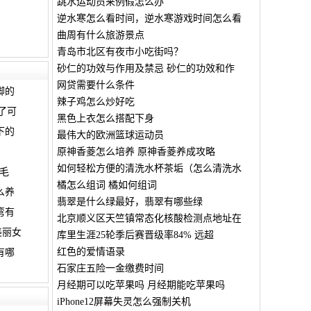
跳水运动员来例假怎么办
逆水寒怎么看时间，逆水寒游戏时间怎么看
曲周有什么旅游景点
青岛市北区有夜市小吃街吗？
砂仁的功效与作用及禁忌 砂仁的功效和作
网贷需要什么条件
脚的
辣子鸡怎么炒好吃
了可
黑色上衣怎么搭配下身
下的
最伟大的欧洲篮球运动员
原神香菱怎么培养 原神香菱养成攻略
如何轻松方便的清洗水杯茶垢（怎么清洗水
毛
橘怎么组词 橘如何组词
么养
翡翠是什么绿最好，翡翠有哪些绿
弯有
北京顺义区天竺镇常态化核酸检测点地址在
美丽女
库里生涯25轮季后赛晋级率84% 远超
红色的爱情语录
有哪
石家庄五险一金缴费时间
月经期可以吃苹果吗 月经期能吃苹果吗
iPhone12屏幕失灵怎么强制关机