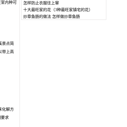
在室内种可
怎样防止衣服往上窜
十大最旺家的花（3种最旺家镇宅的花）
炒章鱼肠的做法 怎样做炒章鱼肠
溪景点简
以带上高
床化解方
明要求