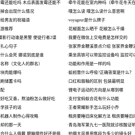
霉还能吃吗 木瓜表面发霉还能不
·
牵牛花能在室内种吗（牵牛花冬天
坏掉会出现什么情况
·
噗怎么读 噗怎么读什么意思啊
宵节给男友的祝福语
·
voyageur是什么牌子
旅游推荐
·
花椒面怎么晒干 花椒怎么干燥
谍影行动谁是黑警 使徒行者2谍
·
我要在微信上交电费是怎样交的
的扎心句子
·
张家界金鞭溪景点介绍 张家界金鞭
什么会死 娜诺到底是谁
·
乘坐高铁可以带监控设备吗 监控可
群名称（文化人的群名）
·
功能和作用是一样的吗
掉块肉能爆吗
·
蚯蚓靠什么呼吸?正确答案是什么？
能刷储蓄卡吗
·
口红和唇釉的区别 包装最明显
搭配
·
锂电子运动的方向是从哪到哪
做好吃又香，熬油粉怎么做好吃
·
支付宝蚂蚁合花有什么功能
小学孩子的话
·
王者荣耀新手怎么玩好小乔
小机器人制作心得攻略
·
租房要睡旧床化解方法 租房要睡旧
忘却的那一天
·
青岛海军第九七一医院就诊核酸证
合什么人佩戴 貔貅摆件好还是佩
·
拍摄大风景用焦段为多少的镜头好