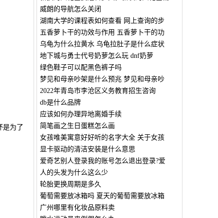
威朗的导航怎么关闭
湖南大学的课程表如何查看 网上查询的步
五香萝卜干的功效与作用 五香萝卜干的功
乌龟为什么拉黄水 乌龟拉肚子是什么症状
地下城与勇士代号奶萝怎么玩 dnf奶萝
绿色鞋子可以配黑色裤子吗
梦见和母亲吵架是什么预兆 梦见和母亲吵
2022年青岛市李沧区义务教育招生咨询
db是什么品牌
应该如何办理异地离婚手续
简笔画之生日蛋糕怎么画
杯是为了
女孩唯美寓意好好听的名字大全 关于女孩
显卡驱动的清洁安装是什么意思
爱奇艺别人登录我的账号怎么退出登录?爱
人的头发为什么这么少
轮胎更换周期是多久
葡萄需要放冰箱吗 夏天的葡萄需要放冰箱
广州哪里有化妆品原料卖