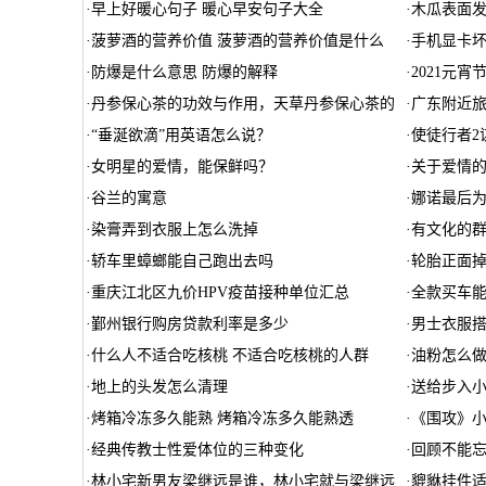
·
早上好暖心句子 暖心早安句子大全
·
木瓜表面发
·
菠萝酒的营养价值 菠萝酒的营养价值是什么
·
手机显卡
·
防爆是什么意思 防爆的解释
·
2021元
·
丹参保心茶的功效与作用，天草丹参保心茶的
·
广东附近
·
“垂涎欲滴”用英语怎么说？
·
使徒行者2
·
女明星的爱情，能保鲜吗？
·
关于爱情
·
谷兰的寓意
·
娜诺最后为
·
染膏弄到衣服上怎么洗掉
·
有文化的
·
轿车里蟑螂能自己跑出去吗
·
轮胎正面
·
重庆江北区九价HPV疫苗接种单位汇总
·
全款买车
·
鄞州银行购房贷款利率是多少
·
男士衣服
·
什么人不适合吃核桃 不适合吃核桃的人群
·
油粉怎么
·
地上的头发怎么清理
·
送给步入
·
烤箱冷冻多久能熟 烤箱冷冻多久能熟透
·
《围攻》
·
经典传教士性爱体位的三种变化
·
回顾不能
·
林小宅新男友梁继远是谁，林小宅就与梁继远
·
貔貅挂件适