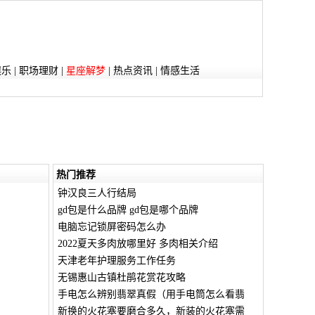
娱乐
|
职场理财
|
星座解梦
|
热点资讯
|
情感生活
热门推荐
钟汉良三人行结局
gd包是什么品牌 gd包是哪个品牌
电脑忘记锁屏密码怎么办
2022夏天多肉放哪里好 多肉相关介绍
天津老年护理服务工作任务
无锡惠山古镇杜鹃花赏花攻略
手电怎么辨别翡翠真假（用手电筒怎么看翡
新换的火花塞要磨合多久，新装的火花塞需