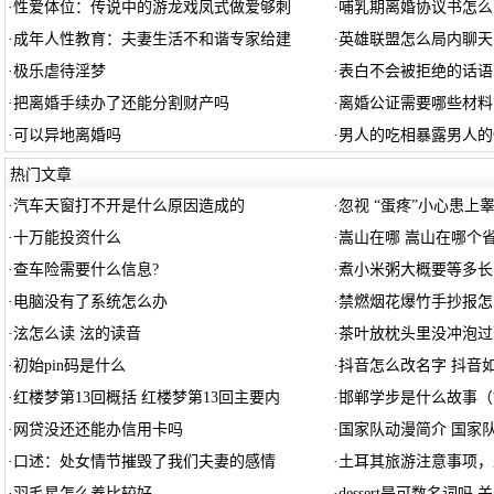
·
性爱体位：传说中的游龙戏凤式做爱够刺
·
哺乳期离婚协议书怎么
·
成年人性教育：夫妻生活不和谐专家给建
·
英雄联盟怎么局内聊天
·
极乐虐待淫梦
·
表白不会被拒绝的话语
·
把离婚手续办了还能分割财产吗
·
离婚公证需要哪些材料
·
可以异地离婚吗
·
男人的吃相暴露男人的
热门文章
·
汽车天窗打不开是什么原因造成的
·
忽视 “蛋疼”小心患上
·
十万能投资什么
·
嵩山在哪 嵩山在哪个
·
查车险需要什么信息?
·
煮小米粥大概要等多长
·
电脑没有了系统怎么办
·
禁燃烟花爆竹手抄报怎
·
泫怎么读 泫的读音
·
茶叶放枕头里没冲泡过
·
初始pin码是什么
·
抖音怎么改名字 抖音
·
红楼梦第13回概括 红楼梦第13回主要内
·
邯郸学步是什么故事（
·
网贷没还还能办信用卡吗
·
国家队动漫简介 国家
·
口述：处女情节摧毁了我们夫妻的感情
·
土耳其旅游注意事项，
·
羽毛星怎么养比较好
·
dessert是可数名词吗 关