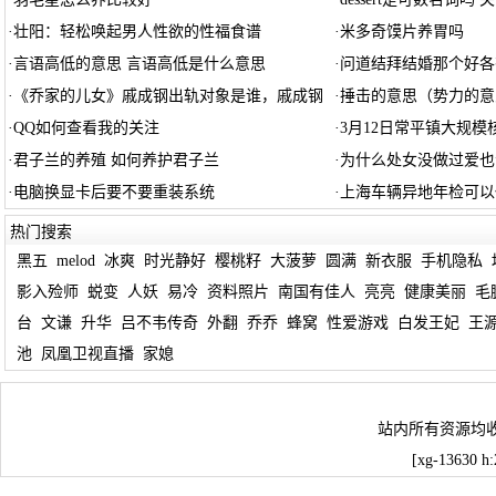
·
壮阳：轻松唤起男人性欲的性福食谱
·
米多奇馍片养胃吗
·
言语高低的意思 言语高低是什么意思
·
问道结拜结婚那个好各
·
《乔家的儿女》戚成钢出轨对象是谁，戚成钢
·
捶击的意思（势力的意
·
QQ如何查看我的关注
·
3月12日常平镇大规
·
君子兰的养殖 如何养护君子兰
·
为什么处女没做过爱也
·
电脑换显卡后要不要重装系统
·
上海车辆异地年检可以
热门搜索
黑五
melod
冰爽
时光静好
樱桃籽
大菠萝
圆满
新衣服
手机隐私
影入殓师
蜕变
人妖
易冷
资料照片
南国有佳人
亮亮
健康美丽
毛
台
文谦
升华
吕不韦传奇
外翻
乔乔
蜂窝
性爱游戏
白发王妃
王
池
凤凰卫视直播
家媳
站内所有资源均
[xg-13630 