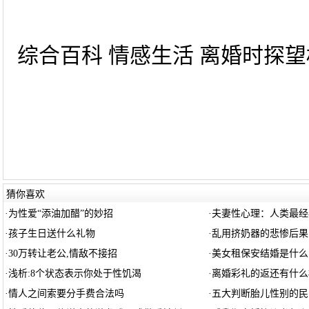
综合百科 情感生活 离婚时探望权
猜你喜欢
·
为性爱“添油加醋”的妙招
·
夫妻性心理：人类最经
·
孩子生日送什么礼物
·
乱用挤奶器的悲惨后果
·
30万转让老公,情敌不接招
·
美女租保安结婚是什么
·
浅析:8个状态表示你处于性饥渴
·
离婚彩礼的返还有什么
·
情人之间索要分手费合法吗
·
五大判断胎儿性别的民