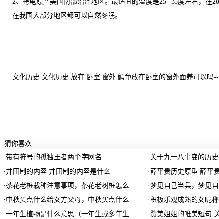
2、鳄龟原产美国南部沼泽地区。最适宜的温度是25--35度左右，在
在我国大部分地区都可以自然冬眠。
文化历史 文化历史 放在 卧室 窗外 鳄龟放在卧室的窗外面养可以吗--
猜你喜欢
·
带有符号的孤独王者两个字网名
·
关于九一八事变的历史
·
井田制的内容 井田制的内容是什么
·
薛平贵历史原型 薛平
·
茶花老桩栽种注意事项，茶花老树桩怎么
·
梦见自己当兵，梦见自
·
中秋买点什么给女方父母，中秋买点什么
·
积极乐观成熟的女昵称
·
一年生植物是什么意思（一年生或多年生
·
赞美姐姐的唯美短句 