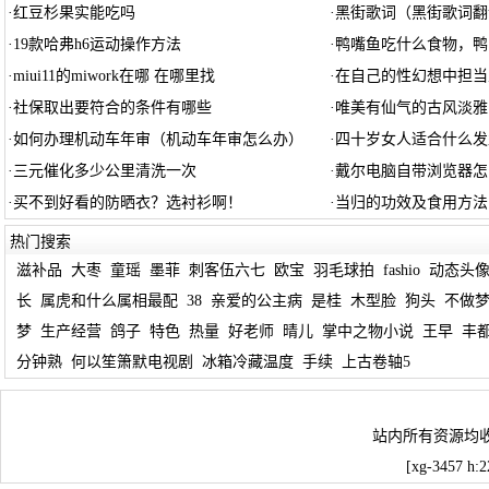
·
红豆杉果实能吃吗
·
黑街歌词（黑街歌词翻
·
19款哈弗h6运动操作方法
·
鸭嘴鱼吃什么食物，鸭
·
miui11的miwork在哪 在哪里找
·
在自己的性幻想中担当
·
社保取出要符合的条件有哪些
·
唯美有仙气的古风淡雅
·
如何办理机动车年审（机动车年审怎么办）
·
四十岁女人适合什么发
·
三元催化多少公里清洗一次
·
戴尔电脑自带浏览器怎
·
买不到好看的防晒衣？选衬衫啊！
·
当归的功效及食用方法
热门搜索
滋补品
大枣
童瑶
墨菲
刺客伍六七
欧宝
羽毛球拍
fashio
动态头
长
属虎和什么属相最配
38
亲爱的公主病
是桂
木型脸
狗头
不做
梦
生产经营
鸽子
特色
热量
好老师
晴儿
掌中之物小说
王早
丰
分钟熟
何以笙箫默电视剧
冰箱冷藏温度
手续
上古卷轴5
站内所有资源均
[xg-3457 h