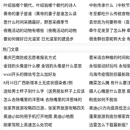
·
叶绍翁哪个朝代，叶绍翁哪个朝代的诗人
·
中秋传承什么（中秋节
·
黄帝的妻子是谁（黄帝的妻子是谁怎么读
·
冬至都吃什么传统食物
·
葱什么时间采摘最好，野葱采摘季节
·
袁世凯为何要称帝（袁
·
夜晚活动的动物有哪些（夜晚活动的动物
·
牵牛花发芽了怎么种 
·
要如何做好日光温室 日光温室的建造步
·
宿舍群创意昵称大全 
热门文章
·
重庆巴南防疫志愿者报名方式
·
薏米适合种植的时间和
·
金钱豹头像是什么梗 金钱豹头像是什么意思
·
永恒驱动好玩吗 永恒
·
wxid开头的微信号怎么加好友
·
乌海市疫情防控最新政策
·
8月16日广西新增本土无症状感染者2例
·
腌菜怎么腌 有什么要
·
送给男士杯子刻什么字（送男朋友杯子上应该
·
摄人心魄是什么意思 
·
怎么去除嘴里的洋葱味 去除嘴里的洋葱味的
·
粉底如何不脱妆
·
张家界旅游攻略四日游，张家界旅游攻略四天
·
奥迪q5l方向盘高低怎么
·
奥迪q5如何用手机打开地图 奥迪q5地图
·
蓬莱旅游到底住哪家宾
·
刚拿驾照上高速怎么处罚呢
·
迅雷怎么下载最新版？