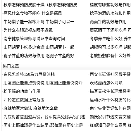
·
秋季怎样预防皮肤干燥（秋季怎样预防皮
·
桂皮有哪些功效与作用
·
痛风什么食物不能吃 什么是痛风
·
捻子泡酒的功效和作用
·
牛奶梨子能一起榨汁吗 牛奶梨子可以一
·
两面针的功效与作用
·
为什么右眼近视左眼不近视
·
蘑菇晒干了还能吃吗 
·
南宁健康管理师考试证书查询时间
·
冬季养生吃什么好,养
·
山药胡萝卜吃多少合适 山药胡萝卜一起
·
胡椒粉可以多吃吗 胡
·
孢子甘蓝的功效与作用 吃孢子甘蓝的好
·
老酸奶敷脸有什么好处
热门文章
·
东风凯普特150马力尼桑油耗
·
西安长延堡社区母子健
·
朋友圈正能量点赞说说 朋友圈正能量说说介
·
表格虚线怎么消除
·
粉玉髓的功效与作用
·
描写青松生长环境恶劣
·
四轮定位数据正常范围
·
运动水杯什么材质的比
·
麻辣脆家常做法 麻辣脆怎么做
·
南宁失业登记如何在网
·
为应对蓄意逃避兵役，台军提高免除兵役门槛
·
颜氏家训节选文言文翻
·
历史上耶律璟是什么结局?耶律璟在历史上是
·
红颜知己是什么意思 