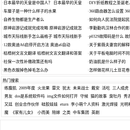
·
日本最早的天皇是中国人？ 日本最早的天皇
·
DIY折纸教程之圣诞老
·
车厘子是一种什么样子的水果
·
360路由器怎么设置 3
·
自养生物都是生产者么
·
如何向人民法院提起民
·
原神岩游记成就完成攻略 原神岩游记成就怎
·
李勤勤巩汉林合作的影
·
城市天际线新手怎么画格子 城市天际线新手
·
p0329故障码是什么 故障
·
12款奥迪A6启停开启方法 奥迪a6自动
·
关于紫薇夫妻宫的解释
·
枯梧树文言文翻译 枯梧树文言文翻译和答案
·
关于平板电脑时间不同
·
社保一次性补缴政策还有吗
·
奶油肌是什么样子的
·
黑色衣服掉色掉毛怎么办
·
怎样做花样儿土豆花卷
热门搜索
练腹肌
2009年度
火龙果
雷文
犹太
未来战士
戴安
活吃
三人成虎
男友
dos是系统软件吗
img文件如何打开
守候
猫的故事
臭牡丹
秀
又廷
创业合作伙伴
硅胶娃娃
eturn
李小萌个人资料
激光焊接
光明
魔
《家有儿女》
小而美
陪嫁
之类
中车集团
英剧