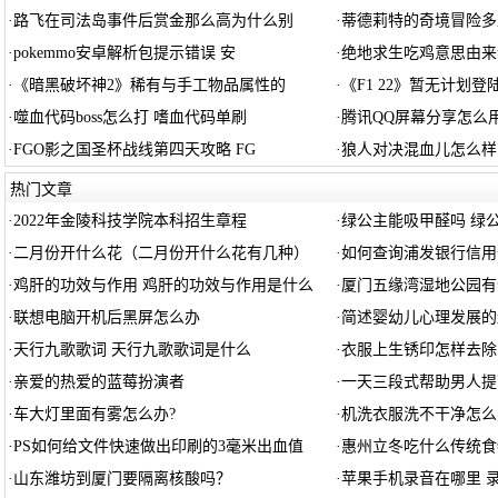
·
路飞在司法岛事件后赏金那么高为什么别
·
蒂德莉特的奇境冒险多
·
pokemmo安卓解析包提示错误 安
·
绝地求生吃鸡意思由来
·
《暗黑破坏神2》稀有与手工物品属性的
·
《F1 22》暂无计划登
·
噬血代码boss怎么打 嗜血代码单刷
·
腾讯QQ屏幕分享怎么
·
FGO影之国圣杯战线第四天攻略 FG
·
狼人对决混血儿怎么样
热门文章
·
2022年金陵科技学院本科招生章程
·
绿公主能吸甲醛吗 绿
·
二月份开什么花（二月份开什么花有几种）
·
如何查询浦发银行信用
·
鸡肝的功效与作用 鸡肝的功效与作用是什么
·
厦门五缘湾湿地公园有
·
联想电脑开机后黑屏怎么办
·
简述婴幼儿心理发展的
·
天行九歌歌词 天行九歌歌词是什么
·
衣服上生锈印怎样去除
·
亲爱的热爱的蓝莓扮演者
·
一天三段式帮助男人提
·
车大灯里面有雾怎么办?
·
机洗衣服洗不干净怎么
·
PS如何给文件快速做出印刷的3毫米出血值
·
惠州立冬吃什么传统食
·
山东潍坊到厦门要隔离核酸吗？
·
苹果手机录音在哪里 