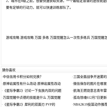
2、城市在8级之前，想要快速获取资源，一个最稳定靠谱的途径就是
要有足够的行动力，就可以快速训练部队了。
游戏攻略 游戏攻略 万国 多练 万国觉醒怎么一次性多练兵 万国觉醒怎样
猜你喜欢
·
中信信用卡积分如何兑换？
·
三国全面战争开迷雾的
·
原神岩属性有什么改动 原神岩属性改动
·
微信保存的图片在哪里
·
《星际争霸2》讨论一下虫族内双的问题
·
航海王燃烧意志青年雷
·
万国觉醒中贞德的技能是什么 万国觉醒
·
孤岛惊魂612月7日更新
·
《星际争霸2》犀利的双面刃 PVP的
·
NBA2K19投篮动作推荐