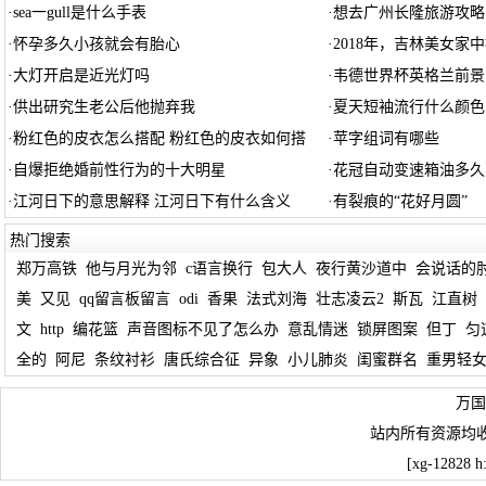
·
sea一gull是什么手表
·
想去广州长隆旅游攻略
·
怀孕多久小孩就会有胎心
·
2018年，吉林美女家
·
大灯开启是近光灯吗
·
韦德世界杯英格兰前景
·
供出研究生老公后他抛弃我
·
夏天短袖流行什么颜色
·
粉红色的皮衣怎么搭配 粉红色的皮衣如何搭
·
苹字组词有哪些
·
自爆拒绝婚前性行为的十大明星
·
花冠自动变速箱油多久
·
江河日下的意思解释 江河日下有什么含义
·
有裂痕的“花好月圆”
热门搜索
郑万高铁
他与月光为邻
c语言换行
包大人
夜行黄沙道中
会说话的
美
又见
qq留言板留言
odi
香果
法式刘海
壮志凌云2
斯瓦
江直树
文
http
编花篮
声音图标不见了怎么办
意乱情迷
锁屏图案
但丁
匀
全的
阿尼
条纹衬衫
唐氏综合征
异象
小儿肺炎
闺蜜群名
重男轻
万国
站内所有资源均
[xg-12828 