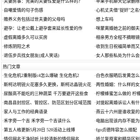
·
夫妻房事：完美的夫妻性爱是什么样的？
·
苹果手机聊天记录删除
·
自嘲爱情的句子伤感
·
心机丈夫借“捉奸”之名
·
赡养义务包括过世夫妻的父母吗
·
想上车吗
·
避孕：让老公戴上避孕套来延长性爱的作
·
咪蒙离婚她之前的御夫
·
虚假离婚多久可以买房
·
相亲男方全程不摘眼镜
·
修炼阴阳之术
·
收到生日祝福简单而又
·
退伍步兵找女朋友(成人笑话)
·
女人那些私处为什么会
热门文章
·
生化危机2重制版c4怎么爆破 生化危机2
·
白色衣服晒后发黄怎么
·
斯柯达明锐火花塞多久更换，斯柯达晶锐火花
·
两性婚姻：什么样的女
·
尿酸高不能吃的三种蔬菜 千万要避开这些食
·
柠檬蜂蜜怎么做的 柠
·
南昌县封控区、管控区、防范区划分区域范围
·
对提起离婚诉讼人有什
·
家人与工作的经典语录
·
燕云十六州是谁收复的
·
禾字旁一个吉 禾字旁一个吉读什么
·
电脑出现该内存不能为r
·
第五人格更新5月20日 520活动上线博
·
fgo贞德阵容怎么搭配
·
情侣网名干净好听 比较清新的情侣网名
·
娇兰复原蜜和精华区别