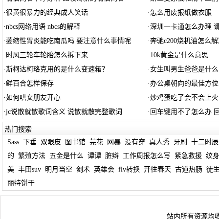
·
很黄很暴力的经典成人笑话
·
怎么用废报纸做衣服
·
nbcs网络用语 nbcs的解释
·
深圳一卡通怎么办理 
·
萎缩性胃炎能吃南瓜吗 要注意什么事情呢
·
奔驰c200烧机油怎么解
·
时风三轮车轮胎怎么拆下来
·
10k黄金是什么意思
·
斯柯达柯珞克用的是什么变速箱？
·
女生叫男生爸爸是什么
·
鲜百合怎样保存
·
办公桌朝向的最佳方位
·
如何哄女朋友开心
·
炒鸡蛋吃了会不会上火
·
jc说散就散歌词含义 说散就散完整歌词
·
回车键用不了怎么办 
热门搜索
Sass
下垂
双眼皮
图书馆
芫花
网暴
没有穿
真人秀
牙刷
十二时辰
的
繁殖方法
五金是什么
谭谭
脏辫
工作周报怎么写
紧急救援
纹
美
丰田suv
明月当空
剑术
英雄会
flv转换
开往春天
古道热肠
徒
丽特饼干
站内所有资源均