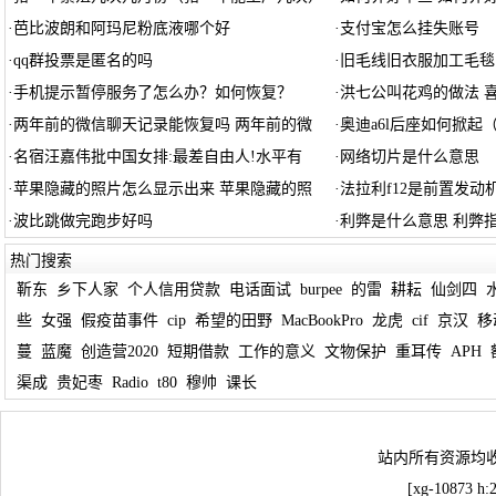
·
芭比波朗和阿玛尼粉底液哪个好
·
支付宝怎么挂失账号
·
qq群投票是匿名的吗
·
旧毛线旧衣服加工毛毯
·
手机提示暂停服务了怎么办？如何恢复？
·
洪七公叫花鸡的做法 
·
两年前的微信聊天记录能恢复吗 两年前的微
·
奥迪a6l后座如何掀起
·
名宿汪嘉伟批中国女排:最差自由人!水平有
·
网络切片是什么意思
·
苹果隐藏的照片怎么显示出来 苹果隐藏的照
·
法拉利f12是前置发动
·
波比跳做完跑步好吗
·
利弊是什么意思 利弊
热门搜索
靳东
乡下人家
个人信用贷款
电话面试
burpee
的雷
耕耘
仙剑四
些
女强
假疫苗事件
cip
希望的田野
MacBookPro
龙虎
cif
京汉
移
蔓
蓝魔
创造营2020
短期借款
工作的意义
文物保护
重耳传
APH
渠成
贵妃枣
Radio
t80
穆帅
课长
站内所有资源均
[xg-10873 