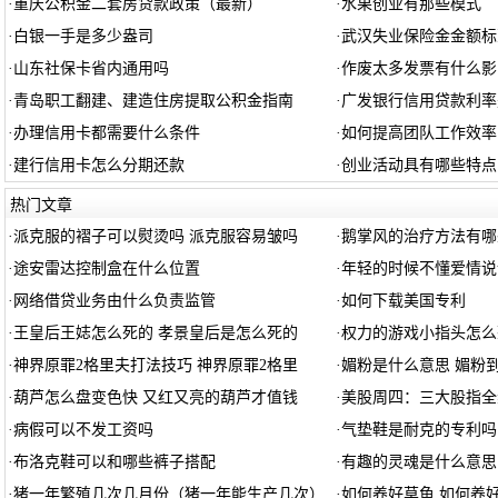
·
重庆公积金二套房贷款政策（最新）
·
水果创业有那些模式
·
白银一手是多少盎司
·
武汉失业保险金金额标
·
山东社保卡省内通用吗
·
作废太多发票有什么影
·
青岛职工翻建、建造住房提取公积金指南
·
广发银行信用贷款利率
·
办理信用卡都需要什么条件
·
如何提高团队工作效率
·
建行信用卡怎么分期还款
·
创业活动具有哪些特点
热门文章
·
派克服的褶子可以熨烫吗 派克服容易皱吗
·
鹅掌风的治疗方法有哪
·
途安雷达控制盒在什么位置
·
年轻的时候不懂爱情说
·
网络借贷业务由什么负责监管
·
如何下载美国专利
·
王皇后王娡怎么死的 孝景皇后是怎么死的
·
权力的游戏小指头怎么
·
神界原罪2格里夫打法技巧 神界原罪2格里
·
媚粉是什么意思 媚粉
·
葫芦怎么盘变色快 又红又亮的葫芦才值钱
·
美股周四：三大股指全
·
病假可以不发工资吗
·
气垫鞋是耐克的专利吗
·
布洛克鞋可以和哪些裤子搭配
·
有趣的灵魂是什么意思
·
猪一年繁殖几次几月份（猪一年能生产几次）
·
如何养好草鱼 如何养