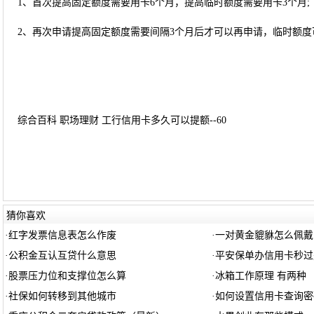
1、首次提高固定额度需要用卡6个月，提高临时额度需要用卡3个月;
2、再次申请提高固定额度需要间隔3个月后才可以再申请，临时额度
综合百科 职场理财 工行信用卡多久可以提额--60
猜你喜欢
·
红字发票信息表怎么作废
·
一对黄金貔貅怎么佩戴
·
公积金互认互贷什么意思
·
平安保单办信用卡秒过
·
股票压力位和支撑位怎么算
·
冰箱工作原理 有两种
·
社保如何转移到其他城市
·
如何设置信用卡查询密