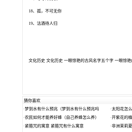
18、孤，不可无你
19、沽酒待人归
文化历史 文化历史 一眼惊艳的古风名字五个字 一眼惊艳
猜你喜欢
·
梦到水有什么预兆（梦到水有什么预兆吗
·
太阳花怎
·
农民如何才能养好蜂（自己养蜂怎么养）
·
开紫花的植
·
紧箍咒的寓意 紧箍咒有什么寓意
·
非洲茉莉