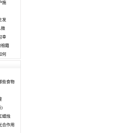
护施
生发
么微
句幸
的祖籍
如何
哪些食物
座
)
红蜡烛
光合作用