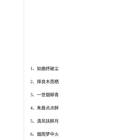
1、如曲终破尘
2、择良木而栖
3、一世烟柳青
4、朱唇点点醉
5、清风扶醉月
6、烟雨梦中火