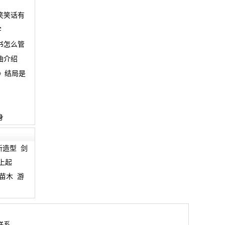
笑笑话有
字
书怎么管
曲介绍
》结局是
身
新造型
剑
上起
苗木
游
联系。