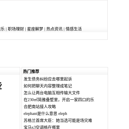
娱乐
|
职场理财
|
星座解梦
|
热点资讯
|
情感生活
热门推荐
发生债务纠纷应去哪里起诉
些
如何把聊天内容整理成笔记
怎么让两台电脑互相传输大文件
在230㎡简雅叠墅里，开启一家四口的乐
合肥南站接人攻略
elephant是什么意思 eleph
苏格兰首席大臣：她当选可能是场灾难
宝马x3空调格在哪里