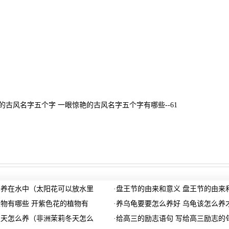
的古风名字五个字 一眼惊艳的古风名字五个字有哪些--61
么养在水中（太阳花可以放水里
·
盘王节的由来和意义 盘王节的由来
物有哪些 开紫色花的植物有
·
养乌龟要要怎么养好 乌龟该怎么养
夏天怎么养（非洲茉莉冬天怎么
·
给高三的励志语句 写给高三励志的