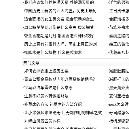
·
我们应该如何养护满天星 养护满天星的
·
洋气的男孩
·
中国历史上著名的四大海盗，历史上最厉
·
生日贺卡怎
·
适合职场的女生英文名 适合职场的女生
·
合肥海拔多
·
周公解梦梦到刀伤是什么意思 周公解梦
·
苗族巫蛊术
·
郁金香花期是几月 郁金香怎么种比较好
·
丝绸之路
·
历史上真有刘备其人吗，历史上真正的刘
·
姓王的微
·
鸭脚木是什么植物 什么是鸭脚木
·
伏羲画八
热门文章
·
如何去掉衣服上胶皮图案
·
减肥肚脐
·
青岛公积金贷款期内能办理贷款缩期吗？
·
减肥打卡
·
宝马x3泊车雷达是什么意思
·
黑天鹅外
·
生意不好怎么转运招财法
·
支付宝福
·
补草席的方法 补草席的方法介绍
·
neck怎么读
·
让小弟强起来坚硬无比,无副作用的神草之效
·
寿司醋怎么
·
九峰山风景区怎么样
·
杨帆是哪