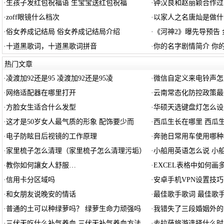
·
生孩子发红包祝福语 生宝宝送红包祝福
·
钟汉良和赵丽颖合作过
·
zoff眼镜什么档次
·
以家人之名唐灿是做什
·
俗女养成记结局 俗女养成记结局介绍
·
《河神2》曝先导预告 
·
十道黑歌词，十道黑歌词拼音
·
你的名字剧情简介 你
热门文章
·
凌渡加92还是95 凌渡加92还是95凌
·
微信自定义来电铃声怎
·
网络适配器在哪里打开
·
云南常态化防控政策最
·
方脸女生适合什么发型
·
华硕天选键盘灯怎么设
·
这才是50岁女人最气质的形象 配饰要少而
·
西瓜生长在哪里 西瓜
·
电子防眩目后视镜的工作原理
·
奔驰日常用车使用哪种
·
家里梳子怎么清理（家里梳子怎么清理污垢）
·
小船用英语怎么说 小
·
教你如何讓女人舒服…
·
EXCEL表格中如何画
·
信用卡分区域吗
·
安卓手机VPN设置技巧
·
和女朋友说晚安的情话
·
最佳歌手歌词 最佳歌
·
普通的土可以种绿萝吗？ 绿萝生命力顽强吗
·
我错失了三段婚姻外的
·
三伏天吃什么补气养血 三伏天补气养血方法
·
去拉萨旅游选择什么时