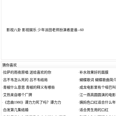
影视八卦 影视娱乐 少年派田老师扮演者是谁--60
猜你喜欢
·
拉萨的雨夜原唱 送给喜欢的你
·
补水效果好的面膜
·
吕不韦怎么死的 吕不韦结局
·
蝴蝶歌词 蝴蝶歌曲简
·
青椒什么意思 青椒的释义有哪些
·
成龙电影里有个哑巴叫
·
艾热来自哪个厂牌
·
江一燕高圆圆演的电影
·
《恋曲1980》谭力力死了吗？谭力力
·
姨妈色口红适合什么年
·
白发第几集结婚
·
适合男生用的口红