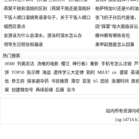
·
燕窝干挑和湿挑的区别（燕窝干挑还是湿挑好
·
帕萨特加92还是95的
·
干饭人顺口溜搞笑语录句子，关于干饭人顺口
·
张飞的子孙后代是谁，
·
城西区景点
·
因“踩雷”恒大面临诉讼
·
会游泳为什么会溺水，游泳时溺水怎么办
·
滕州都有哪些名吃
·
领导生日短信祝福语
·
美甲起翘是怎么回事
热门搜索
i9500
列奥尼达
汤唯的电影
樱兰
神行者2
重影
手机号怎么注销
芦
饼
TOP10
告示牌
海运
遗传学三大定律
割的
MIUI7
cic
婆家
英
信
恭王府
探亲避孕药
书目推荐
落空
亚圣
b5
田径
涨潮时间
跌
案
创建微信号
再续前缘
后唐
迄今
站内所有资源均
[xg-14714 